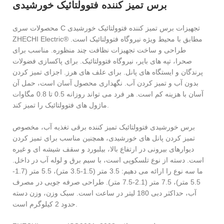
برس تمیز کننده فتوولتائیک خورشیدی
محصولات سری C تجهیزات برس تمیز کننده فتوولتائیک خورشیدی
ZHECHI Electric® مطابق با محیط ویژه نیروگاه فتوولتائیک است.
طراحی و ساخت تجهیزات نظافت چند منظوره. مناسب برای
صحرا، تپه های بایر، نیروگاه فتوولتائیک. برای پاکسازی فضولات
پرندگان و ایستگاه های پانل. برای علف های هرز. اجزای تمیز کردن
بدون آب و تمیز کردن آب. نگهداری محصول آسان است، حمل آن
آسان با هزینه کم است. هر فرد می تواند روزانه 0.5 تا 0.8 مگاوات
ماژول های فتوولتائیک را تمیز کند.
برس خورشیدی فتوولتائیک تمیز کننده برقی تغذیه آب، مخصوص
تمیز کردن پانل های خورشیدی، همچنین مناسب برای تمیز کردن
دیوارهای بیرونی در ارتفاع بالا، بیلبورد و سقف شیشه ای و غیره
است. دسته از نوع تلسکوپی است، با سیم برق و لوله آب در داخل.
ما سه نوع را ارائه می دهیم: 3.5 متر (1.5-3.5 متر)، 5.5 متر (1.7-
5.5 متر)، 7.5 متر (2.1-7.5 متر). طراحی صرفه جویی در مصرف
آب، حداکثر دبی 180 لیتر در ساعت است. سبک وزن، وزن دسته
حدود 2 کیلوگرم است.