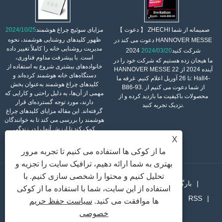
【 دعوت 】 ZHECHI صمیمانه از شما
مزایای سوئیچ چراغ هوشمند
2024/10/25
ظهور کلیدهای روشنایی هوشمند، نحوه
دعوت می کند در HANNOVER MESSE
مدیریت روشنایی خانه را کاملاً تغییر داده
2024 شرکت کنید
2024/03/20
است. با پیشرفت مداوم فناوری،
ما هیجان زده هستیم که شرکت خود را در
خانواده‌های بیشتری شروع به استفاده از
HANNOVER MESSE آینده 2024 از 22
دستگاه‌های خانه هوشمند کرده‌اند و
تا 26 آوریل اعلام کنیم. غرفه ما: Hall4-
کلیدهای چراغ هوشمند به‌عنوان بخش
B86-93. از شما دعوت می کنیم از
مهمی از آن‌ها، به دلیل راحتی و کارایی که
محصولات باکیفیت ما بازدید کرده و از
دارند، مورد توجه گسترده‌ای قرار
نزدیک تجربه کنید.
گرفته‌اند. این مقاله مزایای کلیدهای چراغ
هوشمند را بررسی می کند تا به خوانندگان
کمک کند تا ارزش آنها را در زندگی
روزمره بهتر درک کنند.
X
ما از کوکی ها استفاده می کنیم تا تجربه مرور
بهتری به شما ارائه دهیم، ترافیک سایت را تجزیه و
تحلیل کنیم و محتوا را شخصی سازی کنیم. با
بارگیری کردن
خبر
محصولات
درباره ما
خانه
استفاده از این سایت، شما با استفاده ما از کوکی
RSS
Sitemap
پیوندها
تماس با ما
ارسال استعلام
ها موافقت می کنید.
سیاست حفظ حریم
خصوصی
XML
Privacy Policy