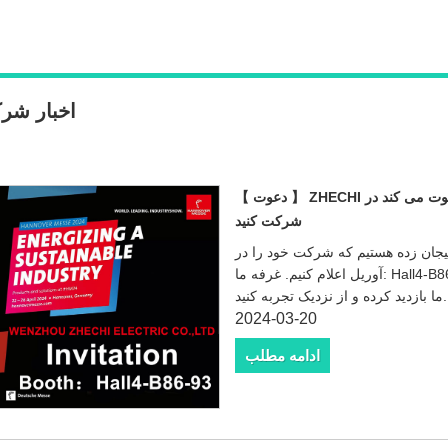
اخبار شر
【 دعوت 】 ZHECHI صمیمانه از شما دعوت می کند در HANNOVER MESSE 2024
شرکت کنید
 زده هستیم که شرکت خود را در HANNOVER MESSE آینده 2024 از 22 تا 26
آوریل اعلام کنیم. غرفه ما: Hall4-B86-93. از شما دعوت می کنیم از محصولات باکیفیت
ما بازدید کرده و از نزدیک تجربه کنید.
2024-03-20
ادامه مطلب