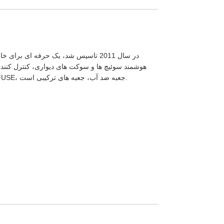
هوشمند سوئیچ ها و سوکت های دیواری، کنترل کنند
قطع کننده مدار DC، DC SPD، DC FUSE، جعبه ضد آب، جعبه های ترکیبی است.