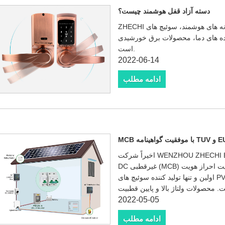
دسته آزاد قفل هوشمند چیست؟
ZHECHI در سال 2011 تاسیس شد، یک حرفه ای برای خانه های هوشمند، سوئیچ های
نده های دما، محصولات برق خورشیدی
است.
2022-06-14
ادامه مطلب
اخیراً شرکت WENZHOU ZHECHI Electric Co.,LTD مدار قطع کننده مدار مینیاتوری
DC غیرقطبی (MCB) با موفقیت احراز هویت TUV و EU CE را تصویب کرد و ژچی را به
اولین و تنها تولید کننده سوئیچ های PV در چین تبدیل کرد که دارای گواهینامه های بین
 محصولات ولتاژ بالا و پایین قطبیت
2022-05-05
ادامه مطلب