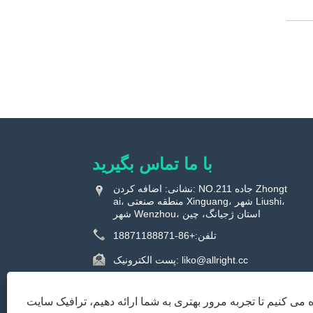
با ما تماس بگیرید
نشانی: اضافه کردن: NO.211 جاده Zhongt
ai، منطقه صنعتی Xinguang، شهر Liushi،
شهر Wenzhou، استان ژجیانگ، چین
تلفن:
+86-18871188871
liko@allright.cc
پست الکترونیک:
ه می کنیم تا تجربه مرور بهتری به شما ارائه دهیم، ترافیک سایت