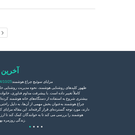
آخرین 
【 دعوت 】 ZHECHI صمیمانه از شما دعوت می کند در
مزایای سوئیچ چراغ هوشمند
4/10/25
ظهور کلیدهای روشنایی هوشمند، نحوه مدیریت روشنایی خانه
کاملاً تغییر داده است. با پیشرفت مداوم فناوری، خانواده
شرکت خود را در HANNOVER MESSE
بیشتری شروع به استفاده از دستگاه‌های خانه هوشمند کرده‌ان
آینده 2024 از 22 تا 26 آوریل اعلام کنیم. غرفه ما: Hall4-B86-93. از شما
چراغ هوشمند به‌عنوان بخش مهمی از آن‌ها، به دلیل راحتی 
بازدید کرده و از نزدیک تجربه
دارند، مورد توجه گسترده‌ای قرار گرفته‌اند. این مقاله مزایای ک
کنید.
هوشمند را بررسی می کند تا به خوانندگان کمک کند تا ارزش
زندگی روزمره بهتر درک کنند.