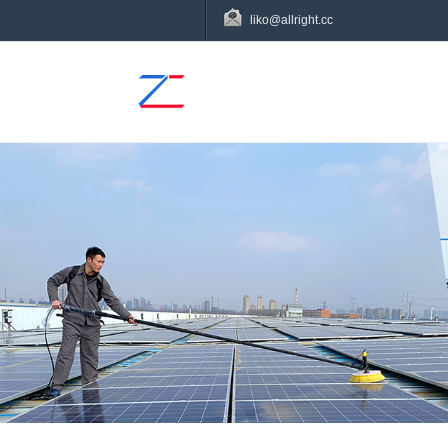
liko@allright.cc