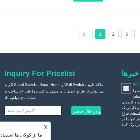
1
2
3
خبرها
Inquiry For Pricelist
202
وقتی خانه من بازسازی می شود، چرا یک سوئیچ معمولی نصب
اگر به Smart Switch ، Smart Home و Wall Switch علاقه دارید ،
 را
نکردم، بلکه یک سوئیچ صوتی هوشمند را انتخاب کردم؟
می توانید از طریق ایمیل با ما مشورت کنید و ما طی 24 ساعت به
‌های
شما پاسخ خواهیم داد.
2021/09/03
د و کلیدهای
فناوری در حال پیشرفت است، جامعه در حال توسعه است و خانه های
و کارایی که
هوشمند روز به روز محبوب تر می شوند. بسیاری از محصولات خانه
لیدهای چراغ
هوشمند از زندگی ما جدا نیستند و راحتی زیادی را برای زندگی روزمره
 آنها را در
فراهم می کنند.
X
ما از کوکی ها استفاد