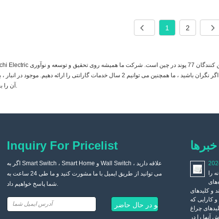
1
2
Zhechi Electric در ساخت 77 پوند تخصص دارد و یکی از تولید کنندگان و تأمین کنندگان 77 پوند در چین است. شر
متمرکز شده است و متعهد به ایجاد عملی ترین 77 پوند است. اگر نگران باشید ، ما همچنین می توانیم 2 سال خدمات گارانتی را ارائه دهیم. موجود در ان
آن را بخرید.
خبرها
Inquiry For Pricelist
202
وقتی خانه من بازسازی می شود، چرا یک سوئیچ معمولی نصب
اگر به Smart Switch ، Smart Home و Wall Switch علاقه دارید ،
 را
نکردم، بلکه یک سوئیچ صوتی هوشمند را انتخاب کردم؟
می توانید از طریق ایمیل با ما مشورت کنید و ما طی 24 ساعت به
‌های
شما پاسخ خواهیم داد.
2021/09/03
د و کلیدهای
فناوری در حال پیشرفت است، جامعه در حال توسعه است و خانه های
و کارایی که
هوشمند روز به روز محبوب تر می شوند. بسیاری از محصولات خانه
لیدهای چراغ
هوشمند از زندگی ما جدا نیستند و راحتی زیادی را برای زندگی روزمره
 آنها را در