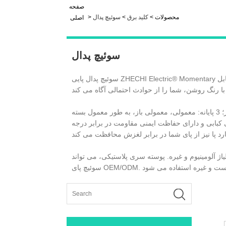
صفحه
محصولات
>
کلید برق
>
سوئیچ پدال
>
اصلی
سوئیچ پدال
سوئیچ پدال پایی ZHECHI Electric® Momentary برای استفاده آسان. ابزارهای خود را با راحتی هندزفری کار کنید و ابزار را به راحتی با ضربه پا متوقف کنید. سوئیچ پدال برقی قابل
رتبه تماس: 0 ~ 380 ولت، 0 ~ 15 آمپر؛ 3 پایانه: معمولی، معمولی باز، به طور معمول بسته (SPDT: تک قطبی-دو پرتابی). سیم 5 پا سیمی سخت و دوشاخه استاندارد آمریکایی. ساخته
کی کبابی و دارای حفاظت ایمنی مقاومت در برابر درجه
اژ آلومینیوم و غیره. پوسته سری پلاستیکی، می تواند