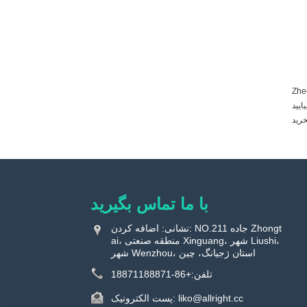
کت ما همیشه روی تحقیق و توسعه و نوآوری
بار ، بیایید
با ما تماس بگیرید
نشانی: اضافه کردن: NO.211 جاده Zhongt
ai، منطقه صنعتی Xinguang، شهر Liushi،
شهر Wenzhou، استان ژجیانگ، چین
تلفن:
+86-18871188871
liko@allright.cc
پست الکترونیک: