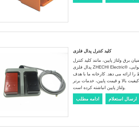
کلید کنترل پدال فلزی
 برق ولتاژ پایین، مانند کلید کنترل
پدال فلزی ZHECHI Electric® که نمونه رایگان از تامین کنندگان چینی، اتصالات هوایی،
را ارائه می دهد. کارخانه ما با هدف
یفیت بالا و قیمت پایین، خدمات برتر OEM را ارائه می دهد و تجربه فراوانی در تولید
ولتاژ پایین انباشته کرده است.
ارسال استعلام
ادامه مطلب