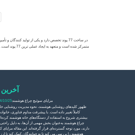
آخرین 
【 دعوت 】 ZHECHI صمیمانه از شما دعوت می کند در
مزایای سوئیچ چراغ هوشمند
4/10/25
ظهور کلیدهای روشنایی هوشمند، نحوه مدیریت روشنایی خانه
کاملاً تغییر داده است. با پیشرفت مداوم فناوری، خانواده
شرکت خود را در HANNOVER MESSE
بیشتری شروع به استفاده از دستگاه‌های خانه هوشمند کرده‌ان
آینده 2024 از 22 تا 26 آوریل اعلام کنیم. غرفه ما: Hall4-B86-93. از شما
چراغ هوشمند به‌عنوان بخش مهمی از آن‌ها، به دلیل راحتی 
بازدید کرده و از نزدیک تجربه
دارند، مورد توجه گسترده‌ای قرار گرفته‌اند. این مقاله مزایای ک
کنید.
هوشمند را بررسی می کند تا به خوانندگان کمک کند تا ارزش