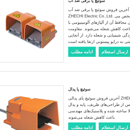
سوئیچ پا برقی ضد آب
آخرین فروش سوئیچ پا برقی ضد آب ZHECHI Electric® شرکت ما به نام Wenzhou
ZHECHI Electric Co.,Ltd. در ایمنی، استحکام و عملکرد آسان و چند کاره مشخص می
محافظ آن از آلیاژهای آلومینیومی با
 باعث کاهش شعله می‌شوند. مقاومت
گی شیمیایی و شعله دارد. از آنجایی
ارسال استعلام
ادامه مطلب
سوئیچ پا پدال
آخرین فروش سوئیچ پای پدالی ZHECHI Electric شرکت ما در ایمنی، استحکام و
 از طراحی‌های ظریف، پایه و پدال
الا ساخته شده و پلاستیک‌های مهندسی
باعث کاهش شعله می‌شوند.
ارسال استعلام
ادامه مطلب