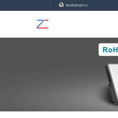
liko@allright.cc