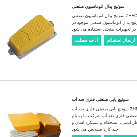
سوئیچ پدال اتوماسیون صنعتی
سوئیچ پدال اتوماسیون صنعتی ZHECHI Electric® ساخت چین از نوع لحظه ای است که
چ پدال اتوماسیون صنعتی موجود در
ارسال استعلام
ادامه مطلب
سوئیچ پایی صنعتی فلزی ضد آب
ZHECHI El®
زی ضد آب شرکت ما به نام Wenzhou ZHECHI Electric Co.,Ltd.
نظر ایمنی، استحکام و عملکرد آسان و
چند کاره مشخص می شود.