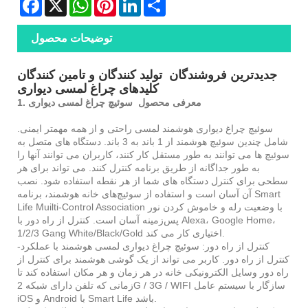
توضیحات محصول
جدیدترین فروشندگان تولید کنندگان و تامین کنندگان
کلیدهای چراغ لمسی دیواری
1. معرفی محصول سوئیچ چراغ لمسی دیواری
سوئیچ چراغ دیواری هوشمند لمسی راحتی و از همه مهمتر ایمنی.
شامل چندین سوئیچ هوشمند از 1 باند به 3 باند. دستگاه های متصل به
سوئیچ ها می توانند به طور مستقل کار کنند، کاربران می توانند آنها را
به طور جداگانه از طریق برنامه کنترل کنند. می تواند برای هر
سطحی برای کنترل دستگاه های شما از هر نقطه استفاده شود. نصب
آن آسان است و استفاده از سوئیچ‌های خانه هوشمند، برنامه Smart
Life Muilti-Control Association با وضعیت رله و خاموش کردن نور
پس‌زمینه آسان است. کنترل از راه دور با Alexa، Google Home،
1/2/3 Gang White/Black/Gold اختیاری کار می کند.
-کنترل از راه دور: سوئیچ چراغ دیواری لمسی هوشمند با عملکرد
کنترل از راه دور. کاربر می تواند از یک گوشی هوشمند برای کنترل از
راه دور وسایل الکترونیکی خانه در هر زمان و هر مکان استفاده کند تا
زمانی که تلفن دارای شبکه 2G / 3G / WIFI سازگار با سیستم عامل
iOS و Android با Smart Life باشد.