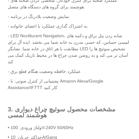
- عملکرد صحنه برای کنترل خودکار، شخصی کردن صحنه های
هوشمند برای گروه های دستگاه های متصل.
- نمایش وضعیت بلادرنگ در برنامه
- به اشتراک گذاری عملکرد با اعضای خانواده
- LED Noctilucent Navigation، شانه زدن پنل براق و دکمه های
لمسی حساس، که حسی مدرن به خانه شما می بخشد. ایده آل برای
مطابقت با هر اتاق در خانه شما. نشانگر LED تشخیص سوئیچ ها را
آسان تر می کند و به روشن شدن چراغ ها در محیط تاریک کمک می
کند
- عملکرد حافظه وضعیت هنگام قطع برق
- پشتیبانی از کنترل صوتی: با Amazon Alexa/Google
Assistance/IFTTT کار کنید
3. مشخصات محصول سوئیچ چراغ دیواری
هوشمند لمسی
• ولتاژ ورودی: 100V-240V 50/60Hz
• حداکثر جریان: 10A/Gang