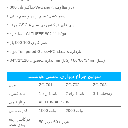
• حداکثر بار: 800W/Gang (بار مقاومتی)
• سیم کشی: سیم زنده و سیم خنثی
• وای فای فرکانس بی سیم 2.4 گیگاهرتز
• استاندارد WiFi IEEE 802.11 b/g/n
• عمر کاری 100 000 بار
• مواد Tempered Glass+PC بازدارنده شعله
• اندازه محصول: 120*72*34mm(US) / 86*86*34mm(EU)
سوئیچ چراغ دیواری لمسی هوشمند
ZC-703
ZC-702
ZC-701
مدل
3 باند 1way
2 باند 1 راه
1 باند 1 راه
باند کنترل
AC110V/AC220V
ولتاژ نامی
2000 وات
1000 وات
قدرت نامی
فرکانس رتبه
50 هرتز / 60 هرتز
بندی شده