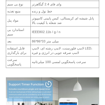
وای فای 2.4 گیگاهرتز
نوع بی سیم
خط نول و زنده
منبع تغذیه
پانل شیشه ای کریستالی، کیس پایینی کامپیوتر
مواد پنل
ضد شعله با کیفیت بالا
استاندارد بی
IEEE802.11b / g / n
سیم
86*86*33 میلی متر
بعد
لامپ فلورسنت، لامپ رشته ای، لامپ LED،
قابل استفاده
لامپ صرفه جویی در انرژی و غیره
برای بارگذاری
سرعت
سرعت پاسخگویی لمسی 100 میلی‌ثانیه
پاسخگویی