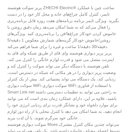
پریز سوکت هوشمند ZHECHI Electric® ساخت چین با عملکرد
تایمر، کنترل کامل چراغ‌های خانه و محل کار خود را در دست
بگیرید. ویژگی تایمر برنامه برنامه‌های هفت روزه قابل برنامه‌ریزی
را فعال می‌کند که به شما امکان می‌دهد زمان دقیق روشن یا
خاموش کردن خودکار چراغ‌ها/فن را برنامه‌ریزی کنید. ویژگی‌های
روشن/خاموش خودکار گزینه‌های شمارش معکوس 1 دقیقه/5
دقیقه/30 دقیقه/1 ساعت و غیره را برای شما فراهم می‌کند.
پریز پریز دیواری هوشمند وای فای از طریق شبکه وای فای به
اینترنت متصل می شود و قدرت لوازم خانگی را کنترل می کند،
تلفن هوشمند یا دستگاه دیگر می تواند سوکت را کنترل کند و
وضعیت پریز دیواری را در هر مکانی که شبکه در دسترس است،
ردیابی کند، یک دستگاه می تواند پشتیبانی کند. بیش از یک کنترلر
سوکت دیواری WiFi سوکت دیواری WiFi با استفاده از فناوری
Smart Link net به راحتی می توانید به تنظیمات دسترسی داشته
باشید، علاوه بر این، دارای عملکرد زمان بندی است که می توانید
برای موارد دلخواه خود و نشانگر قدرت برای ردیابی انرژی خود را
انجام دهید، به شما امکان می دهد با کنترل محلی یا از راه دور لوازم
خانگی خود سرگرم شوید، با آن لذت ببرید. .
سوکت دیواری هوشمند Moes می‌تواند چندین مکان کنترل مشترک
توسط اعضای مختلف خانواده داشته باشد. یک تلفن همراه می‌تواند