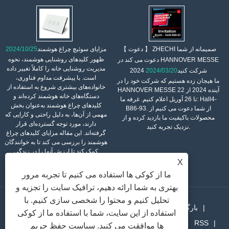
【 دعوت 】 ZHECHI صمیمانه از شما
مزایای سوئیچ چراغ هوشمند
2024/10/25
ظهور کلیدهای روشنایی هوشمند، نحوه
دعوت می کند در HANNOVER MESSE
مدیریت روشنایی خانه را کاملاً تغییر داده
2024 شرکت کنید
2024/03/20
است. با پیشرفت مداوم فناوری،
ما هیجان زده هستیم که شرکت خود را در
خانواده‌های بیشتری شروع به استفاده از
HANNOVER MESSE آینده 2024 از 22
دستگاه‌های خانه هوشمند کرده‌اند و
تا 26 آوریل اعلام کنیم. غرفه ما: Hall4-
کلیدهای چراغ هوشمند به‌عنوان بخش
B86-93. از شما دعوت می کنیم از
مهمی از آن‌ها، به دلیل راحتی و کارایی که
محصولات باکیفیت ما بازدید کرده و از
دارند، مورد توجه گسترده‌ای قرار
نزدیک تجربه کنید.
گرفته‌اند. این مقاله مزایای کلیدهای چراغ
هوشمند را بررسی می کند تا به خوانندگان
کمک کند تا ارزش آنها را در زندگی
روزمره بهتر درک کنند.
X
ما از کوکی ها استفاده می کنیم تا تجربه مرور
بهتری به شما ارائه دهیم، ترافیک سایت را تجزیه و
تحلیل کنیم و محتوا را شخصی سازی کنیم. با
بارگیری کردن
خبر
محصولات
درباره ما
خانه
استفاده از این سایت، شما با استفاده ما از کوکی
RSS
Sitemap
پیوندها
تماس با ما
ارسال استعلام
ها موافقت می کنید.
سیاست حفظ حریم