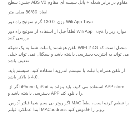
جنس: سطح ABS V0 مقاوم در برابر شعله + پانل شیشه ای مقاوم
ابعاد: 86*86 میلی متر
وزن: 130.0 گرم سوئیچ راه دور Wifi App Tuya
لطفاً قبل از استفاده از سوئیچ راه دور Wifi App Tuya موارد زیر را
بررسی کنید
تلفن هوشمند یا تبلت شما به یک شبکه WIFI 2.4G متصل است که
می تواند به اینترنت دسترسی داشته باشد و سیگنال نمی تواند خیلی
ضعیف باشد!
.از تلفن همراه یا تبلت با سیستم اندروید استفاده کنید، سیستم باید
4.0 یا بالاتر باشد.
.اگر از iPhone یا iPad استفاده می کنید، باید بتواند به APP store
دسترسی داشته باشد و APP را دانلود کند.
.اگر روتر بی سیم شما فیلتر آدرس MAC را تنظیم کرده است، لطفاً
ابتدا عملکرد فیلتر MACaddress روتر را خاموش کنید.