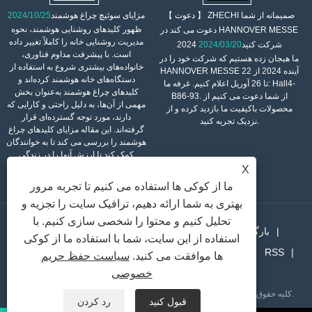
【 دعوت 】 ZHECHI صمیمانه از شما
مزایای سوئیچ چراغ هوشمند
2024/10/25
ظهور کلیدهای روشنایی هوشمند، نحوه
دعوت می کند در HANNOVER MESSE
مدیریت روشنایی خانه را کاملاً تغییر داده
2024 شرکت کنید
2024/03/20
است. با پیشرفت مداوم فناوری،
ما هیجان زده هستیم که شرکت خود را در
خانواده‌های بیشتری شروع به استفاده از
HANNOVER MESSE آینده 2024 از 22
دستگاه‌های خانه هوشمند کرده‌اند و
تا 26 آوریل اعلام کنیم. غرفه ما: Hall4-
کلیدهای چراغ هوشمند به‌عنوان بخش
B86-93. از شما دعوت می کنیم از
مهمی از آن‌ها، به دلیل راحتی و کارایی که
محصولات باکیفیت ما بازدید کرده و از
دارند، مورد توجه گسترده‌ای قرار
نزدیک تجربه کنید.
گرفته‌اند. این مقاله مزایای کلیدهای چراغ
هوشمند را بررسی می کند تا به خوانندگان
کمک کند تا ارزش آنها را در زندگی
روزمره بهتر درک کنند.
X
ما از کوکی ها استفاده می کنیم تا تجربه مرور
بهتری به شما ارائه دهیم، ترافیک سایت را تجزیه و
تحلیل کنیم و محتوا را شخصی سازی کنیم. با
بارگیری کردن
خبر
محصولات
درباره ما
خانه
استفاده از این سایت، شما با استفاده ما از کوکی
RSS
Sitemap
پیوندها
تماس با ما
ارسال استعلام
ها موافقت می کنید.
سیاست حفظ حریم
XML
Privacy Policy
خصوصی
حق چاپ © 2021 Wenzhou Zhechi Electric Co., Ltd. کلیه حقوق محفوظ است.
قبول کنید
رد کردن